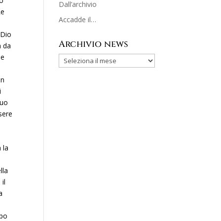
ro
Dall’archivio
Le
Accadde il…
 Dio
Archivio news
a da
 e
on
i
suo
ssere
 la
lla
il
a
apo