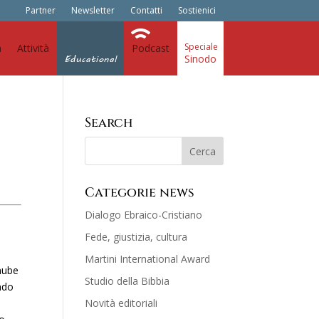
Partner
Newsletter
Contatti
Sostienici
a
Attività
Podcast
Sinodo
Educational
Search
Categorie news
Dialogo Ebraico-Cristiano
Fede, giustizia, cultura
Martini International Award
nube
Studio della Bibbia
ndo
Novità editoriali