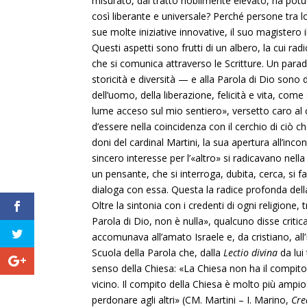
misurato, dal tratto nobilmente elevato, ha potut
così liberante e universale? Perché persone tra 
sue molte iniziative innovative, il suo magistero
Questi aspetti sono frutti di un albero, la cui ra
che si comunica attraverso le Scritture. Un para
storicità e diversità — e alla Parola di Dio sono
dell’uomo, della liberazione, felicità e vita, com
lume acceso sul mio sentiero», versetto caro al ca
d’essere nella coincidenza con il cerchio di ciò c
doni del cardinal Martini, la sua apertura all’incon
sincero interesse per l’«altro» si radicavano nel
un pensante, che si interroga, dubita, cerca, si f
dialoga con essa. Questa la radice profonda dell
Oltre la sintonia con i credenti di ogni religione,
Parola di Dio, non è nulla», qualcuno disse critic
accomunava all’amato Israele e, da cristiano, all’E
Scuola della Parola che, dalla
Lectio divina
da lui
senso della Chiesa: «La Chiesa non ha il compito 
vicino. Il compito della Chiesa è molto più ampio
perdonare agli altri» (CM. Martini – I. Marino,
Cre