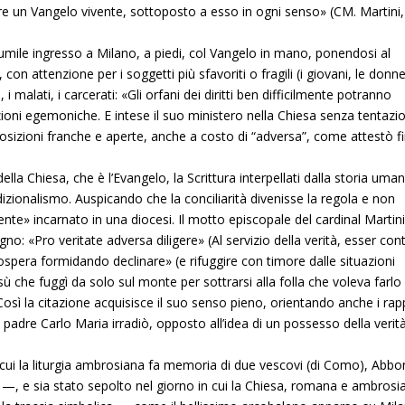
re un Vangelo vivente, sottoposto a esso in ogni senso» (CM. Martini
 umile ingresso a Milano, a piedi, col Vangelo in mano, ponendosi al
con attenzione per i soggetti più sfavoriti o fragili (i giovani, le donne
 malati, i carcerati: «Gli orfani dei diritti ben difficilmente potranno
zioni egemoniche. E intese il suo ministero nella Chiesa senza tentazio
posizioni franche e aperte, anche a costo di “adversa”, come attestò f
lla Chiesa, che è l’Evangelo, la Scrittura interpellati dalla storia uman
izionalismo. Auspicando che la conciliarità divenisse la regola e non
vivente» incarnato in una diocesi. Il motto episcopale del cardinal Martin
o: «Pro veritate adversa diligere» (Al servizio della verità, esser con
rospera formidando declinare» (e rifuggire con timore dalle situazioni
ù che fuggì da solo sul monte per sottrarsi alla folla che voleva farlo 
Così la citazione acquisisce il suo senso pieno, orientando anche i rap
 padre Carlo Maria irradiò, opposto all’idea di un possesso della verità
n cui la liturgia ambrosiana fa memoria di due vescovi (di Como), Abbo
, e sia stato sepolto nel giorno in cui la Chiesa, romana e ambrosi