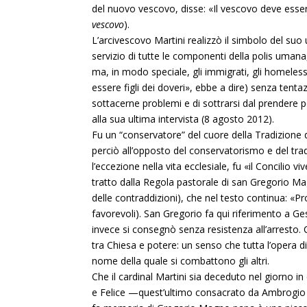
del nuovo vescovo, disse: «Il vescovo deve esse
vescovo
).
L’arcivescovo Martini realizzò il simbolo del suo
servizio di tutte le componenti della polis umana, 
ma, in modo speciale, gli immigrati, gli homeless, i
essere figli dei doveri», ebbe a dire) senza tenta
sottacerne problemi e di sottrarsi dal prendere 
alla sua ultima intervista (8 agosto 2012).
Fu un “conservatore” del cuore della Tradizione de
perciò all’opposto del conservatorismo e del trad
l’eccezione nella vita ecclesiale, fu «il Concilio 
tratto dalla Regola pastorale di san Gregorio Magn
delle contraddizioni), che nel testo continua: «P
favorevoli). San Gregorio fa qui riferimento a Ges
invece si consegnò senza resistenza all’arresto. 
tra Chiesa e potere: un senso che tutta l’opera di
nome della quale si combattono gli altri.
Che il cardinal Martini sia deceduto nel giorno i
e Felice —quest’ultimo consacrato da Ambrogio —