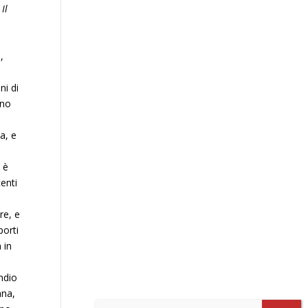
,
Il
,
ni di
ino
a, e
i è
tenti
re, e
porti
 in
ndio
ana,