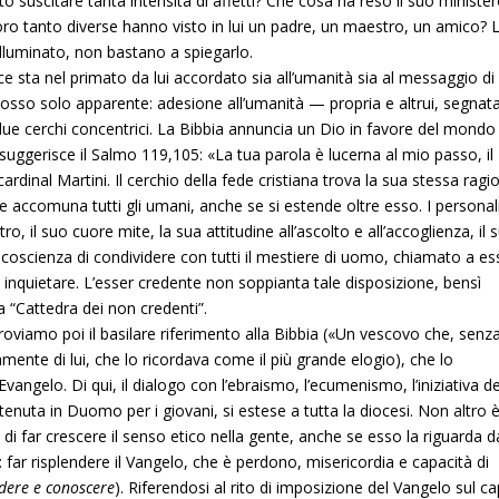
o suscitare tanta intensità di affetti? Che cosa ha reso il suo ministe
loro tanto diverse hanno visto in lui un padre, un maestro, un amico? 
 illuminato, non bastano a spiegarlo.
dice sta nel primato da lui accordato sia all’umanità sia al messaggio di
dosso solo apparente: adesione all’umanità — propria e altrui, segnat
 due cerchi concentrici. La Bibbia annuncia un Dio in favore del mondo
e suggerisce il Salmo 119,105: «La tua parola è lucerna al mio passo, il
rdinal Martini. Il cerchio della fede cristiana trova la sua stessa ragi
he accomuna tutti gli umani, anche se si estende oltre esso. I personal
tro, il suo cuore mite, la sua attitudine all’ascolto e all’accoglienza, il 
la coscienza di condividere con tutti il mestiere di uomo, chiamato a e
a inquietare. L’esser credente non soppianta tale disposizione, bensì
a “Cattedra dei non credenti”.
 troviamo poi il basilare riferimento alla Bibbia («Un vescovo che, senza
amente di lui, che lo ricordava come il più grande elogio), che lo
vangelo. Di qui, il dialogo con l’ebraismo, l’ecumenismo, l’iniziativa de
 tenuta in Duomo per i giovani, si estese a tutta la diocesi. Non altro è 
di far crescere il senso etico nella gente, anche se esso la riguarda d
: far risplendere il Vangelo, che è perdono, misericordia e capacità di
dere e conoscere
). Riferendosi al rito di imposizione del Vangelo sul c