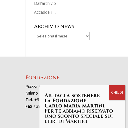
Dall’archivio
Accadde il…
Archivio news
Fondazione
Piazza San Fedele 4, 20121
Milano
Aiutaci a sostenere
Tel.
+39 02863521
la Fondazione
Carlo Maria Martini.
Fax
+39 0286352801
Per te abbiamo riservato
uno sconto speciale sui
libri di Martini.