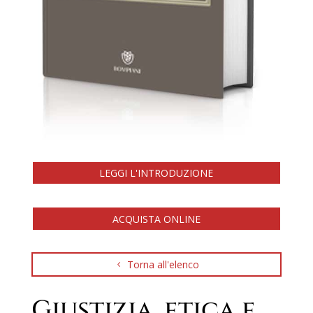
LEGGI L'INTRODUZIONE
ACQUISTA ONLINE
Torna all'elenco
Giustizia, etica e