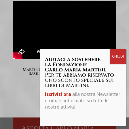
Aiutaci a sostenere
la Fondazione
Carlo Maria Martini.
Martini dall'interno della cattedrale di
Basilea parla dell'Assemblea ecumenica
Per te abbiamo riservato
uno sconto speciale sui
libri di Martini.
Iscriviti ora
alla nostra Newsletter
e rimani informato su tutte le
nostre attività.
Share This
Ascolta Carlo Maria