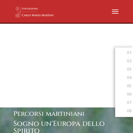
01
02
03
04
05
06
07
08
Percorsi martiniani
Sogno un'Europa dello
Spirito