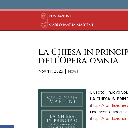
La Chiesa in princi
dell’Opera omnia
Nov 11, 2025
|
News
É uscito il nuovo vo
LA CHIESA IN PRINC
(
https://fondazioneca
Uno sconto speciale 
(
https://fondazionema