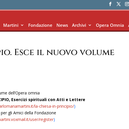
Martini
Fondazione
News
Archivi
Opera Omnia
pio. Esce il nuovo volume
lume dell’Opera omnia
IPIO, Esercizi spirituali con Atti e Lettere
rlomariamartini.it/la-chiesa-in-principio/
)
per gli Amici della Fondazione
rtini.voxmail.it/user/register
)