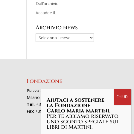
Dall’archivio
Accadde il…
Archivio news
Fondazione
Piazza San Fedele 4, 20121
Milano
Aiutaci a sostenere
Tel.
+39 02863521
la Fondazione
Carlo Maria Martini.
Fax
+39 0286352801
Per te abbiamo riservato
uno sconto speciale sui
libri di Martini.