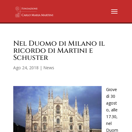
Nel Duomo di Milano il
ricordo di Martini e
Schuster
Ago 24, 2018
|
News
Giove
dì 30
agost
o, alle
17.30,
nel
Duom