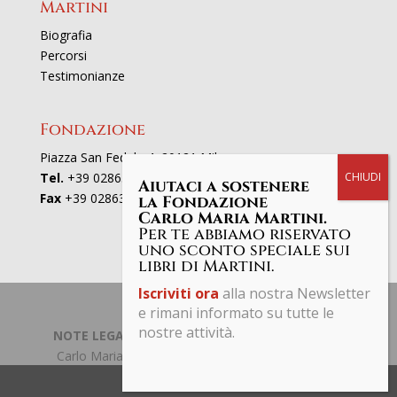
Martini
Biografia
Percorsi
Testimonianze
Fondazione
Piazza San Fedele 4, 20121 Milano
Tel.
+39 02863521
Aiutaci a sostenere
Fax
+39 0286352801
la Fondazione
Carlo Maria Martini.
Per te abbiamo riservato
uno sconto speciale sui
libri di Martini.
Iscriviti ora
alla nostra Newsletter
e rimani informato su tutte le
nostre attività.
NOTE LEGALI | PRIVACY POLICY
| © Fondazione
Carlo Maria Martini C.F. 97661190153 Tutti i diritti
riservati.
Share This