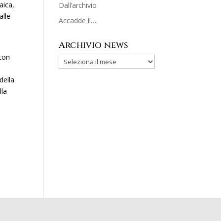
aica,
Dall’archivio
alle
Accadde il…
Archivio news
 con
della
lla