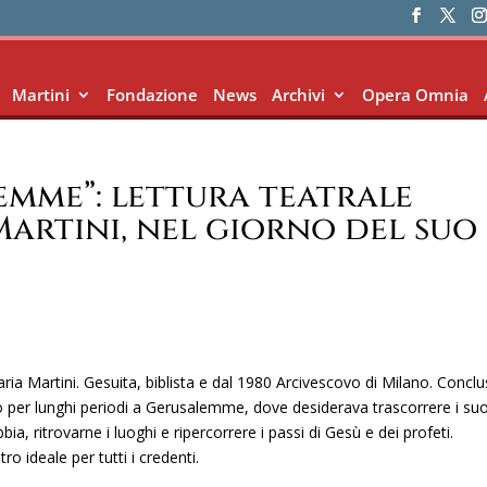
Martini
Fondazione
News
Archivi
Opera Omnia
emme”: lettura teatrale
Martini, nel giorno del suo
ia Martini. Gesuita, biblista e dal 1980 Arcivescovo di Milano. Conclus
irò per lunghi periodi a Gerusalemme, dove desiderava trascorrere i suo
bbia, ritrovarne i luoghi e ripercorrere i passi di Gesù e dei profeti.
o ideale per tutti i credenti.