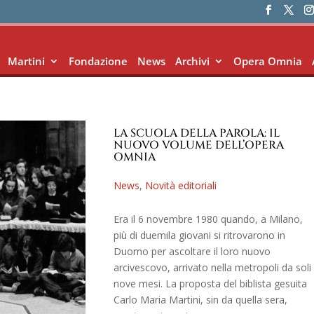
Martini
Fondazione
News
Archivi
Opera Omnia
LA SCUOLA DELLA PAROLA: IL
NUOVO VOLUME DELL’OPERA
OMNIA
News
,
Novità editoriali
Era il 6 novembre 1980 quando, a Milano,
più di duemila giovani si ritrovarono in
Duomo per ascoltare il loro nuovo
arcivescovo, arrivato nella metropoli da soli
nove mesi. La proposta del biblista gesuita
Carlo Maria Martini, sin da quella sera,