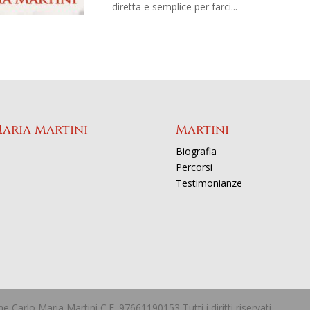
diretta e semplice per farci...
Maria Martini
Martini
Biografia
Percorsi
Testimonianze
Carlo Maria Martini C.F. 97661190153 Tutti i diritti riservati.