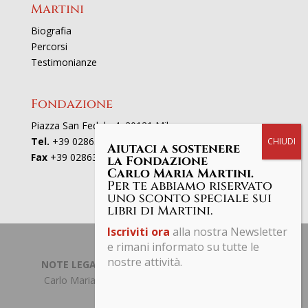
Martini
Biografia
Percorsi
Testimonianze
Fondazione
Piazza San Fedele 4, 20121 Milano
Tel.
+39 02863521
Aiutaci a sostenere
Fax
+39 0286352801
la Fondazione
Carlo Maria Martini.
Per te abbiamo riservato
uno sconto speciale sui
libri di Martini.
Iscriviti ora
alla nostra Newsletter
e rimani informato su tutte le
nostre attività.
NOTE LEGALI | PRIVACY POLICY
| © Fondazione
Carlo Maria Martini C.F. 97661190153 Tutti i diritti
riservati.