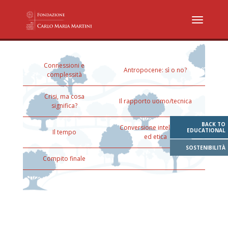
Connessioni e
Antropocene: sì o no?
complessità
Crisi, ma cosa
Il rapporto uomo/tecnica
significa?
BACK TO
Conversione intellettuale
EDUCATIONAL
Il tempo
ed etica
SOSTENIBILITÀ
Compito finale